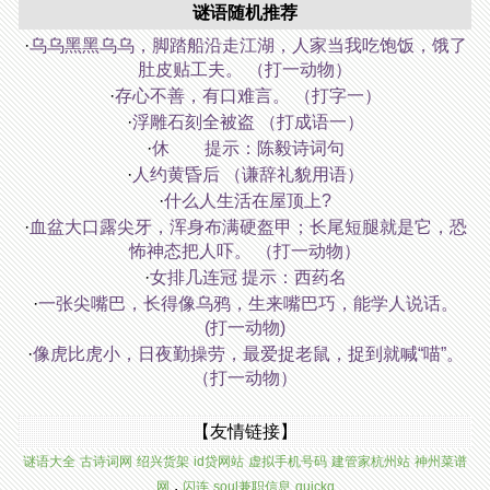
谜语随机推荐
·
乌乌黑黑乌乌，脚踏船沿走江湖，人家当我吃饱饭，饿了
肚皮贴工夫。 （打一动物）
·
存心不善，有口难言。 （打字一）
·
浮雕石刻全被盗 （打成语一）
·
休 提示：陈毅诗词句
·
人约黄昏后 （谦辞礼貌用语）
·
什么人生活在屋顶上?
·
血盆大口露尖牙，浑身布满硬盔甲；长尾短腿就是它，恐
怖神态把人吓。 （打一动物）
·
女排几连冠 提示：西药名
·
一张尖嘴巴，长得像乌鸦，生来嘴巴巧，能学人说话。
(打一动物)
·
像虎比虎小，日夜勤操劳，最爱捉老鼠，捉到就喊“喵”。
（打一动物）
【友情链接】
谜语大全
古诗词网
绍兴货架
id贷网站
虚拟手机号码
建管家杭州站
神州菜谱
.
网
闪连
soul兼职信息
quickq