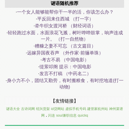
谜语随机推荐
·
一个女人能够能帮你干一半的活，你该怎么办？
·
平反回来住西城 （打一字）
·
牵牛织女渡河桥 （财经词语）
·
轻轻跑过水面，水面浪花飞溅，树叶哗哗鼓掌，响声连成
一片。 （打一自然物）
·
糟糠之妻不可忘 （古文篇目）
·
远嫁异国夜吞声 （外作家·前骊单珠）
·
考古不易 （中国电影）
·
缇萦叩阍 提示：中国电影
·
发言不打稿 （中药名二）
·
身小力不小，团结又勤劳，有时搬粮食，有时挖地道(打一
动物)
【友情链接】
谜语大全
古诗词网
绍兴货架
id贷网站
虚拟手机号码
建管家杭州站
神州菜谱
.
网
闪连
soul兼职信息
quickq