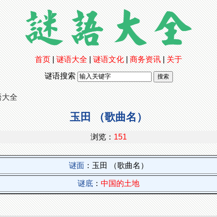
首页
|
谜语大全
|
谜语文化
|
商务资讯
|
关于
谜语搜索
语大全
玉田 （歌曲名）
浏览：
151
谜面
：玉田 （歌曲名）
谜底
：
中国的土地