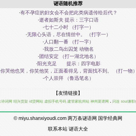
谜语随机推荐
·
有不孕症的妇女会不会把此类病遗传给后代？
·
逝者如斯夫 提示：三字口语
·
七十二小时 （打字一）
·
无限心头语，尽在情丝中。 （打字一）
·
人口翻一番 （打一字）
·
我放二鸟出囚笼 动物名
·
团结安定 （打一湖北地名）
·
阳光充足 提示：四字电影
·
你哭他也哭，你笑他笑，正面看得见，背面找不到。 （打一物
·
个人崇拜 （鲁迅笔名）
【友情链接】
.
古诗词网
绍兴货架
id贷网站
虚拟手机号码
建管家杭州站
神州菜谱网
闪连
soul兼
©
miyu.shanxiyoudi.com
两万条谜语网
国学经典网
联系本站
谜语大全