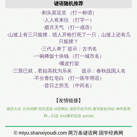
谜语随机推荐
·
剃头莫逗笑 （打一称谓）
·
人人有来往 （打字一）
·
腊月天气 （打一成语）
·
山坡上有三只狐狸，猎人开枪打死了一只，山坡上还有几
只狐狸？
·
三代人单丁 提示：古书名
·
一碗稀饭十块钱 （打一城市名）
·
嘴皮打架
·
三窟已就，君姑高枕为乐矣 提示：春秋战国人名
·
不分青红皂白 （打一医学用语）
·
昔日之所无 （中药名）
【友情链接】
谜语大全
古诗词网
绍兴货架
id贷网站
虚拟手机号码
建管家杭州站
神州菜谱
.
网
闪连
soul兼职信息
quickq
©
miyu.shanxiyoudi.com
两万条谜语网
国学经典网