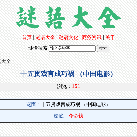
首页
|
谜语大全
|
谜语文化
|
商务资讯
|
关于
谜语搜索
语大全
十五贯戏言成巧祸 （中国电影）
浏览：
151
谜面
：十五贯戏言成巧祸 （中国电影）
谜底
：
夺命钱