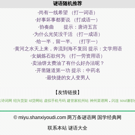
谜语随机推荐
·
尚有一线希望 （打一词语）
·
好事坏事都要说 （打成语一）
·
协奏曲 提示：唐诗五言
·
为什么光笑没干活 （打一成语）
·
给一半，留一半。 （打字一）
·
黄河之水天上来，奔流到海不复回 提示：文学用语
·
女娲炼石欲何为 （打一劳资用语）
·
卖油饼太费油了有什么好办法呢？
·
开凿隧道第一功 提示：中药名
·
最快捷的女人变男人
【友情链接】
.
古诗词网
绍兴货架
id贷网站
虚拟手机号码
建管家杭州站
神州菜谱网
闪连
soul兼
©
miyu.shanxiyoudi.com
两万条谜语网
国学经典网
联系本站
谜语大全