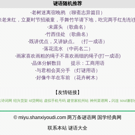
谜语随机推荐
·
老树迷离宿晚鸦 （聊斋志异篇目）
来老来红，立夏时节招顽童，手舞竹竿请下地，吃完两手红彤彤(
·
未露头 （歌曲名）
·
竹西佳处 （歌曲名）
·
既讲优点，又讲缺点。 （打一成语）
·
落花流水 （中药名二）
·
画家喜欢画粗的绳子不喜欢画细的绳子(打一成语)
·
晶体分解数目 提示：工商用语
·
与君相会莫分手 （灯谜用语）
·
好像牛羊在车前 （花卉树木）
【友情链接】
.
古诗词网
绍兴货架
id贷网站
虚拟手机号码
建管家杭州站
神州菜谱网
闪连
soul兼
©
miyu.shanxiyoudi.com
两万条谜语网
国学经典网
联系本站
谜语大全