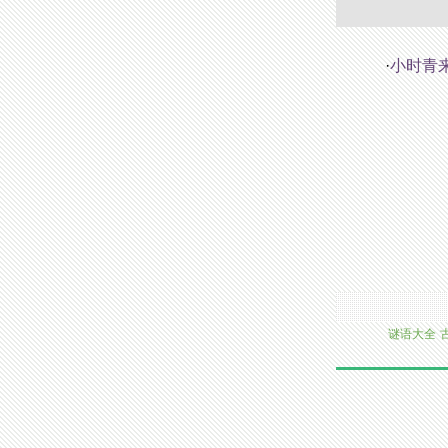
·
小时青
谜语大全