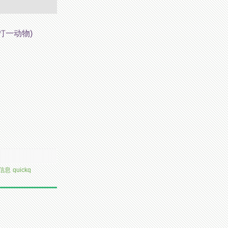
打一动物)
职信息
quickq