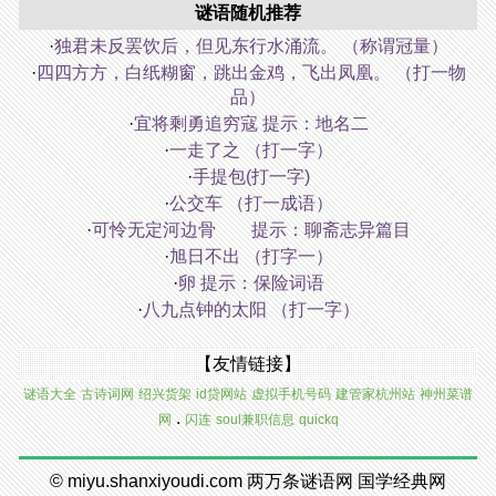
谜语随机推荐
·
独君未反罢饮后，但见东行水涌流。 （称谓冠量）
·
四四方方，白纸糊窗，跳出金鸡，飞出凤凰。 （打一物
品）
·
宜将剩勇追穷寇 提示：地名二
·
一走了之 （打一字）
·
手提包(打一字)
·
公交车 （打一成语）
·
可怜无定河边骨 提示：聊斋志异篇目
·
旭日不出 （打字一）
·
卵 提示：保险词语
·
八九点钟的太阳 （打一字）
【友情链接】
谜语大全
古诗词网
绍兴货架
id贷网站
虚拟手机号码
建管家杭州站
神州菜谱
.
网
闪连
soul兼职信息
quickq
©
miyu.shanxiyoudi.com
两万条谜语网
国学经典网