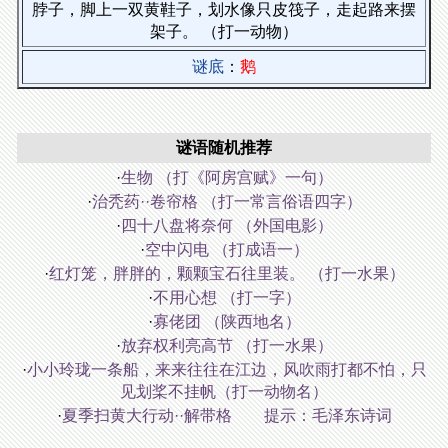
脖子，脚上一双黄鞋子，划水像只皮筏子，走起路来摆
架子。 （打一动物）
谜底
：
鹅
谜语随机推荐
·
生物 （打《阿房宫赋》一句）
·
治秃药··卷帘格 （打一常言俗语四字）
·
四十八盘将奈何 （外国电影）
·
空中闪电 （打成语一）
·
红灯笼，胖胖的，颗颗宝石往里装。 （打一水果）
·
不用心想 （打一字）
·
寡佬团 （陕西地名）
·
放弃权利亮高节 （打一水果）
·
小小玲珑一条船，来来往往在江边，风吹雨打都不怕，只
见划桨不挂帆（打一动物名）
·
夏季扫黄大行动··解带格 提示：毛泽东诗词