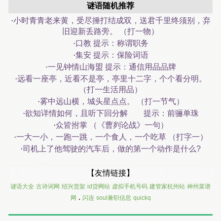
谜语随机推荐
·
小时青青老来黄，受尽捶打结成双，送君千里终须别，弃
旧迎新丢路旁。 （打一物）
·
口教 提示：称谓职务
·
集安 提示：保险词语
·
一见钟情山海盟 提示：通信用品品牌
·
远看一座亭，近看不是亭，亭里十二字，个个看分明。
（打一生活用品）
·
雾中远山横，城头星点点。 （打一节气）
·
欲知详情如何，且听下回分解 提示：前骊单珠
·
众皆拊掌 （《曹刿论战》一句）
·
一大一小，一跑一跳，一个食人，一个吃草 （打字一）
·
司机上了他驾驶的汽车后，做的第一个动作是什么?
【友情链接】
谜语大全
古诗词网
绍兴货架
id贷网站
虚拟手机号码
建管家杭州站
神州菜谱
.
网
闪连
soul兼职信息
quickq