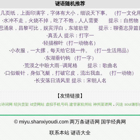
谜语随机推荐
几页纸，上面印满字，字体有大小，细说天下事。 （打一文化
·
水冲不走，火烧不掉，吃了不饱，人人需要 提示：自然物
思涌泉，昌黎可比，娱宾浮白，东坡欲登 提示：聊斋志异篇
·
真丢人 提示：打字一
·
轻描柳叶（打一动物名）
·
小衣服，一大摞，每天给它脱一件。 （打一生活用品）
·
东湖垂钓钩 （打一字）
·
荒漠之中盼大雨··调尾格 提示：歌曲名
·
口似银针，身似飞艇，打破它皮，流出我血。 （打一动物）
·
长安落日清风里 提示：宋朝人名
【友情链接】
.
古诗词网
绍兴货架
id贷网站
虚拟手机号码
建管家杭州站
神州菜谱网
闪连
soul兼
©
miyu.shanxiyoudi.com
两万条谜语网
国学经典网
联系本站
谜语大全