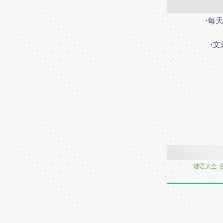
·
每天
·
文
谜语大全