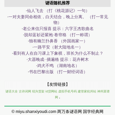
谜语随机推荐
·
仙人飞去 （打《桃花源记》一句）
·
一对夫妻同命相依，白天结合，晚上分离。 （打一常见
物）
·
老公来信只报喜 提示：六字王杰歌曲名
·
脱却蓝衫还紫袍·卷帘格 （打一称谓）
·
独有幽兰扑鼻香 （外国画家一）
·
一路平安（射大陆地名一）
·
看到有人在自习课上下象棋，班长为什么不制止？
·
大器晚成··摘遍格 提示：花卉树木
·
鸡犬不鸣 （湖南地名）
·
书在巴黎出版 （打一财经词语）
【友情链接】
谜语大全
古诗词网
绍兴货架
id贷网站
虚拟手机号码
建管家杭州站
神州菜谱
.
网
©
miyu.shanxiyoudi.com
两万条谜语网
国学经典网