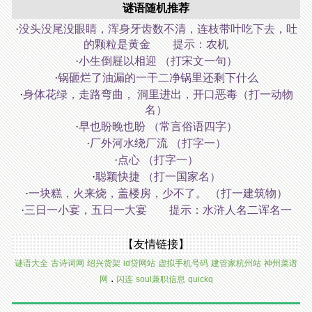
谜语随机推荐
·
没头没尾没眼睛，浑身牙齿数不清，连枝带叶吃下去，吐
的颗粒是黄金 提示：农机
·
小生倒屣以相迎 （打宋文一句）
·
锅砸烂了油漏的一干二净锅里还剩下什么
·
身体花绿，走路弯曲， 洞里进出，开口恶毒（打一动物
名）
·
早也盼晚也盼 （常言俗语四字）
·
厂外河水绕厂流 （打字一）
·
点心 （打字一）
·
聪颖快捷 （打一国家名）
·
一块糕，火来烧，盖楼房，少不了。 （打一建筑物）
·
三日一小宴，五日一大宴 提示：水浒人名二诨名一
【友情链接】
谜语大全
古诗词网
绍兴货架
id贷网站
虚拟手机号码
建管家杭州站
神州菜谱
.
网
闪连
soul兼职信息
quickq