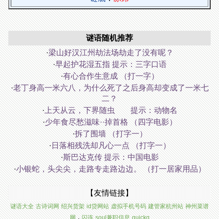
谜语随机推荐
·
梁山好汉江州劫法场劫走了没有呢？
·
早起护花湿五指 提示：三字口语
·
有心合作生意成 （打一字）
·
老丁身高一米六八，为什么死了之后身高却变成了一米七
二？
·
上天从云，下界随虫 提示：动物名
·
少年食尽愁滋味··掉首格 （四字电影）
·
拆了围墙 （打字一）
·
日落相残洗却凡心一点 （打字一）
·
斯巴达克传 提示：中国电影
·
小银蛇，头尖尖，走路专走路边边。 （打一居家用品）
【友情链接】
谜语大全
古诗词网
绍兴货架
id贷网站
虚拟手机号码
建管家杭州站
神州菜谱
.
网
闪连
soul兼职信息
quickq