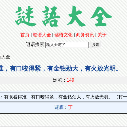
首页
|
谜语大全
|
谜语文化
|
商务资讯
|
关于
谜语搜索
语大全
准，有口咬得紧，有金钻劲大，有火放光明。 
浏览：
149
：有眼看得准，有口咬得紧，有金钻劲大，有火放光明。 （打
谜底
：
丁