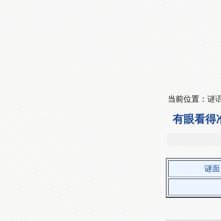
当前位置：
谜
有眼看得
谜面