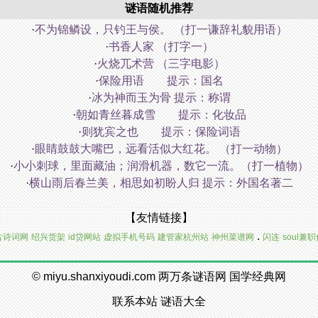
谜语随机推荐
·
不为锦鳞设，只钓王与侯。 （打一谦辞礼貌用语）
·
书香人家 （打字一）
·
火烧兀术营 （三字电影）
·
保险用语 提示：国名
·
冰为神而玉为骨 提示：称谓
·
朝如青丝暮成雪 提示：化妆品
·
则犹宾之也 提示：保险词语
·
眼睛鼓鼓大嘴巴，远看活似大红花。 （打一动物）
·
小小刺球，里面藏油；润滑机器，数它一流。（打一植物）
·
横山雨后春兰美，相思如初盼人归 提示：外国名著二
【友情链接】
.
古诗词网
绍兴货架
id贷网站
虚拟手机号码
建管家杭州站
神州菜谱网
闪连
soul兼
©
miyu.shanxiyoudi.com
两万条谜语网
国学经典网
联系本站
谜语大全