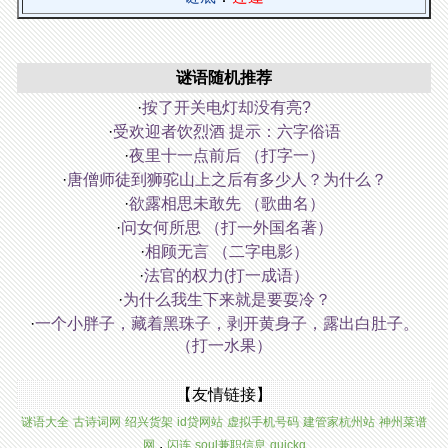
谜语随机推荐
·
按了开关电灯却没有亮?
·
受欢迎者饮烈酒 提示：六字俗语
·
夜里十一点前后 （打字一）
·
唐僧师徒到狮驼山上之后有多少人？为什么？
·
欲露相思未敢先 （歌曲名）
·
问女何所思 （打一外国名著）
·
相顾无言 （二字电影）
·
法官的权力(打一成语）
·
为什么我生下来就是要耍冷？
·
一个小胖子，藏着黑珠子，剥开黄身子，露出白肚子。
（打一水果）
【友情链接】
谜语大全
古诗词网
绍兴货架
id贷网站
虚拟手机号码
建管家杭州站
神州菜谱
.
网
闪连
soul兼职信息
quickq