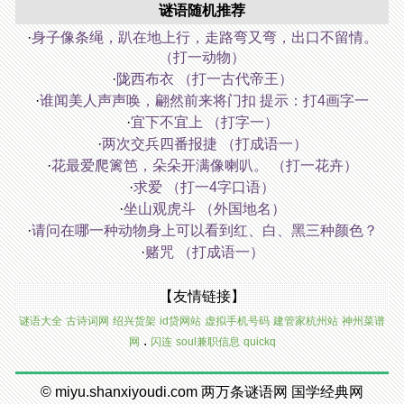
谜语随机推荐
·
身子像条绳，趴在地上行，走路弯又弯，出口不留情。
（打一动物）
·
陇西布衣 （打一古代帝王）
·
谁闻美人声声唤，翩然前来将门扣 提示：打4画字一
·
宜下不宜上 （打字一）
·
两次交兵四番报捷 （打成语一）
·
花最爱爬篱笆，朵朵开满像喇叭。 （打一花卉）
·
求爱 （打一4字口语）
·
坐山观虎斗 （外国地名）
·
请问在哪一种动物身上可以看到红、白、黑三种颜色？
·
赌咒 （打成语一）
【友情链接】
谜语大全
古诗词网
绍兴货架
id贷网站
虚拟手机号码
建管家杭州站
神州菜谱
.
网
闪连
soul兼职信息
quickq
©
miyu.shanxiyoudi.com
两万条谜语网
国学经典网