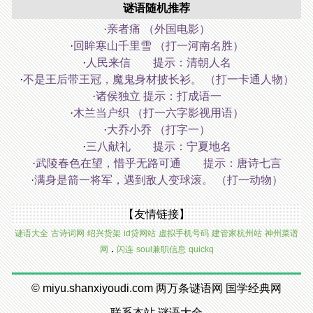
谜语随机推荐
·
亲者痛 （外国电影）
·
回眸寒山千里雪 （打一河南名胜）
·
人民来信 提示：清朝人名
·
不是王后带王冠，魔鬼身材披长衫。 （打一卡通人物）
·
诸侯独立 提示：打成语一
·
木兰当户织 （打一六字影视用语）
·
大乔小乔 （打字一）
·
三八献礼 提示：宁夏地名
·
武陵春色在望，惜乎无路可通 提示：唐诗七言
·
满身是箭一将军，遇到敌人变球滚。 （打一动物）
【友情链接】
谜语大全
古诗词网
绍兴货架
id贷网站
虚拟手机号码
建管家杭州站
神州菜谱
.
网
闪连
soul兼职信息
quickq
©
miyu.shanxiyoudi.com
两万条谜语网
国学经典网
联系本站
谜语大全