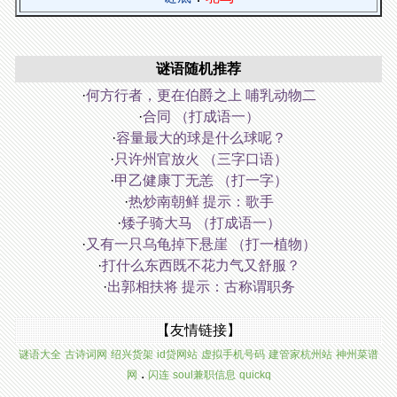
谜语随机推荐
·
何方行者，更在伯爵之上 哺乳动物二
·
合同 （打成语一）
·
容量最大的球是什么球呢？
·
只许州官放火 （三字口语）
·
甲乙健康丁无恙 （打一字）
·
热炒南朝鲜 提示：歌手
·
矮子骑大马 （打成语一）
·
又有一只乌龟掉下悬崖 （打一植物）
·
打什么东西既不花力气又舒服？
·
出郭相扶将 提示：古称谓职务
【友情链接】
谜语大全
古诗词网
绍兴货架
id贷网站
虚拟手机号码
建管家杭州站
神州菜谱
.
网
闪连
soul兼职信息
quickq