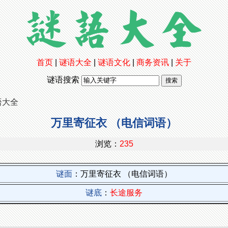
首页
|
谜语大全
|
谜语文化
|
商务资讯
|
关于
谜语搜索
语大全
万里寄征衣 （电信词语）
浏览：
235
谜面
：万里寄征衣 （电信词语）
谜底
：
长途服务