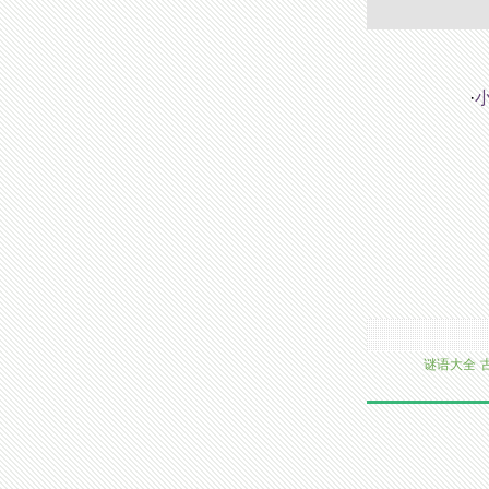
·
谜语大全