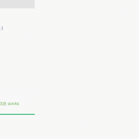
名）
职信息
quickq