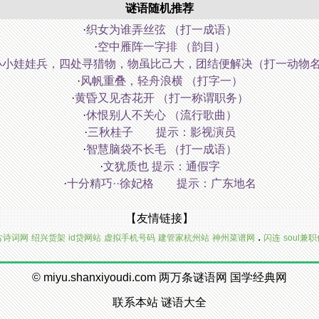
谜语随机推荐
·
织女为谁弄丝弦 （打一成语）
·
空中雁阵一字排 （韵目）
小小娃娃兵，四处寻猎物，物虽比己大，团结便解决（打一动物
·
风帆重叠，轻舟浪横 （打字一）
·
黄昏又见杏花开 （打一称谓职务）
·
休恨别人不关心 （流行歌曲）
·
三秋桂子 提示：影视演员
·
智慧脑袋不长毛 （打一成语）
·
文犹质也 提示：通假字
·
十分精巧··徐妃格 提示：广东地名
【友情链接】
.
古诗词网
绍兴货架
id贷网站
虚拟手机号码
建管家杭州站
神州菜谱网
闪连
soul兼
©
miyu.shanxiyoudi.com
两万条谜语网
国学经典网
联系本站
谜语大全