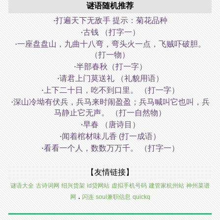
谜语随机推荐
·
打遍天下无敌手 提示：菊花品种
·
古钱 （打字一）
·
一座盘盘山，九曲十八弯，弯头火一点，飞贼吓破胆。
（打一物）
·
半部春秋（打一字）
·
请君上门莫送礼 （礼貌用语）
·
上下二十日，吃不到口里。 （打一字）
·
深山冷坳有伏兵，兵马来时闹盈盈；兵马喊叫它也叫，兵
马静止它无声。 （打一自然物）
·
早春 （唐诗目）
·
闻着棺材味儿香 (打一成语）
·
看看一个人，数数万万千。 （打字一）
【友情链接】
谜语大全
古诗词网
绍兴货架
id贷网站
虚拟手机号码
建管家杭州站
神州菜谱
.
网
闪连
soul兼职信息
quickq